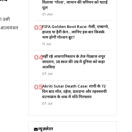
दिलाया ‘गोल्ड’, जापान की चैंपियन को चटाई
धूल
21 Jun
ंग उसी
03
FIFA Golden Boot Race: मेसी, एम्बाप्पे,
र आत्ममंथन
हालैंड या हैरी केन…जानिए इस बार किसके
नाम होगी गोल्डन बूट?
11 Jul
04
नहीं रहे अफगानिस्तान के तेज गेंदबाज शपूर
ज़ादरान, 38 साल की उम्र में दुनिया को कहा
अलविदा
07 Jul
05
Akriti Sutar Death Case: शादी के 72
दिन बाद मौत, दहेज, प्रताड़ना और रहस्यमयी
घटनाक्रम के शक में पति गिरफ्तार
07 Jul
न्यूज़लेटर