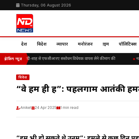
Thursday, 06 August 2026
देश
विदेश
व्यापार
मनोरंजन
क्राइम
पॉलिटिक्स
 के. ए. पॉल ने मोदी-शाह से एफसीआरए संशोधन विधेयक वापस लेने की मांग की
नहीं 
ब्रेकिंग न्यूज़
विदेश
“वे हम ही हैं”: पहलगाम आतंकी हमल
Aniket
24 Apr 2025
1 min read
“हम भी हो सकते थे उनमें”: हमले से कुछ दिन 