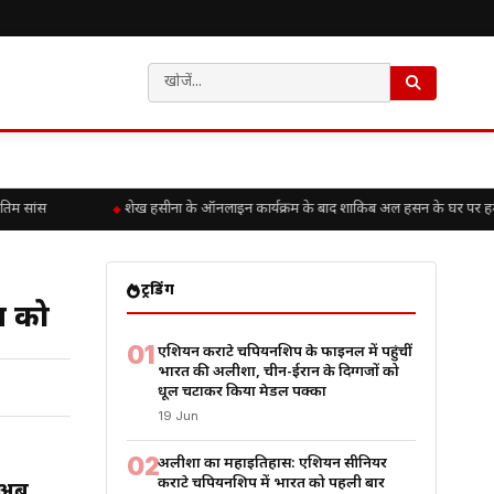
म सांस
शेख हसीना के ऑनलाइन कार्यक्रम के बाद शाकिब अल हसन के घर पर हमला, ब
ट्रेंडिंग
श को
01
एशियन कराटे चैंपियनशिप के फाइनल में पहुंचीं
भारत की अलीशा, चीन-ईरान के दिग्गजों को
धूल चटाकर किया मेडल पक्का
19 Jun
02
अलीशा का महाइतिहास: एशियन सीनियर
कराटे चैंपियनशिप में भारत को पहली बार
 अब