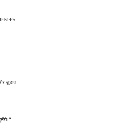
सम्मानजनक
और जुड़ाव
ेंगे।”