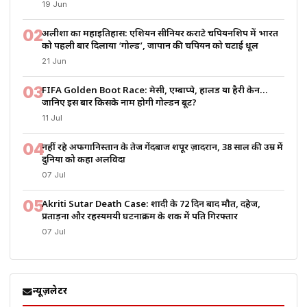
19 Jun
02
अलीशा का महाइतिहास: एशियन सीनियर कराटे चैंपियनशिप में भारत
को पहली बार दिलाया ‘गोल्ड’, जापान की चैंपियन को चटाई धूल
21 Jun
03
FIFA Golden Boot Race: मेसी, एम्बाप्पे, हालैंड या हैरी केन…
जानिए इस बार किसके नाम होगी गोल्डन बूट?
11 Jul
04
नहीं रहे अफगानिस्तान के तेज गेंदबाज शपूर ज़ादरान, 38 साल की उम्र में
दुनिया को कहा अलविदा
07 Jul
05
Akriti Sutar Death Case: शादी के 72 दिन बाद मौत, दहेज,
प्रताड़ना और रहस्यमयी घटनाक्रम के शक में पति गिरफ्तार
07 Jul
न्यूज़लेटर