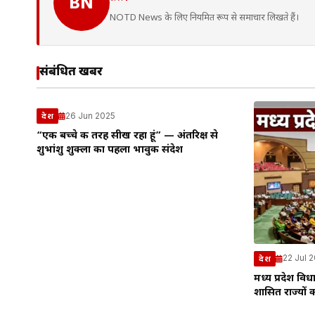
BN
NOTD News के लिए नियमित रूप से समाचार लिखते हैं।
संबंधित खबरें
26 Jun 2025
देश
“एक बच्चे की तरह सीख रहा हूं” — अंतरिक्ष से
शुभांशु शुक्ला का पहला भावुक संदेश
22 Jul 
देश
मध्य प्रदेश वि
शासित राज्यों 