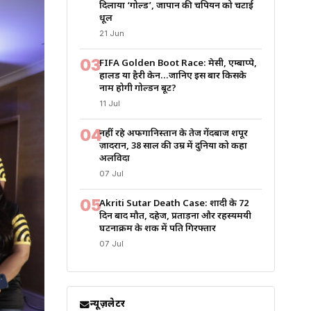
दिलाया ‘गोल्ड’, जापान की चैंपियन को चटाई
धूल
21 Jun
03
FIFA Golden Boot Race: मेसी, एम्बाप्पे,
हालैंड या हैरी केन…जानिए इस बार किसके
नाम होगी गोल्डन बूट?
11 Jul
04
नहीं रहे अफगानिस्तान के तेज गेंदबाज शपूर
ज़ादरान, 38 साल की उम्र में दुनिया को कहा
अलविदा
07 Jul
05
Akriti Sutar Death Case: शादी के 72
दिन बाद मौत, दहेज, प्रताड़ना और रहस्यमयी
घटनाक्रम के शक में पति गिरफ्तार
07 Jul
न्यूज़लेटर