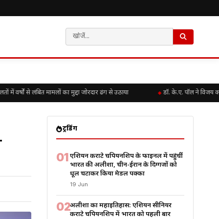
ों से लंबित मामलों का मुद्दा जोरदार ढंग से उठाया
डॉ. के.ए. पॉल ने विजय को वाश
ट्रेंडिंग
+
01
एशियन कराटे चैंपियनशिप के फाइनल में पहुंचीं
भारत की अलीशा, चीन-ईरान के दिग्गजों को
धूल चटाकर किया मेडल पक्का
19 Jun
02
अलीशा का महाइतिहास: एशियन सीनियर
कराटे चैंपियनशिप में भारत को पहली बार