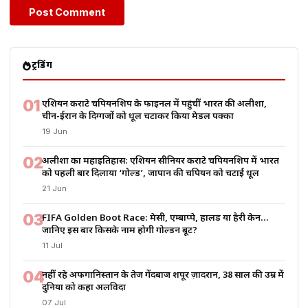
ट्रेंडिंग
01
एशियन कराटे चैंपियनशिप के फाइनल में पहुंचीं भारत की अलीशा,
चीन-ईरान के दिग्गजों को धूल चटाकर किया मेडल पक्का
19 Jun
02
अलीशा का महाइतिहास: एशियन सीनियर कराटे चैंपियनशिप में भारत
को पहली बार दिलाया ‘गोल्ड’, जापान की चैंपियन को चटाई धूल
21 Jun
03
FIFA Golden Boot Race: मेसी, एम्बाप्पे, हालैंड या हैरी केन…
जानिए इस बार किसके नाम होगी गोल्डन बूट?
11 Jul
04
नहीं रहे अफगानिस्तान के तेज गेंदबाज शपूर ज़ादरान, 38 साल की उम्र में
दुनिया को कहा अलविदा
07 Jul