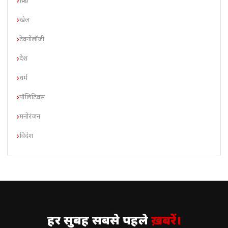
क्रिप्टो
खेल
टेक्नोलॉजी
देश
धर्म
पॉलिटिक्स
मनोरंजन
विदेश
// न्यूज़लेटर
हर सुबह सबसे पहले
ख़बरें।