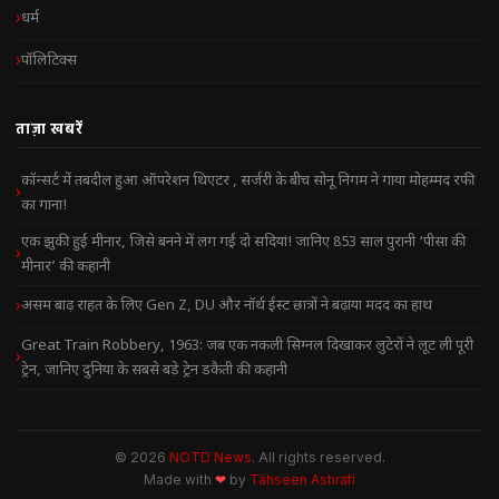
धर्म
पॉलिटिक्स
ताज़ा खबरें
कॉन्सर्ट में तबदील हुआ ऑपरेशन थिएटर , सर्जरी के बीच सोनू निगम ने गाया मोहम्मद रफी
का गाना!
एक झुकी हुई मीनार, जिसे बनने में लग गईं दो सदियां! जानिए 853 साल पुरानी ‘पीसा की
मीनार’ की कहानी
असम बाढ़ राहत के लिए Gen Z, DU और नॉर्थ ईस्ट छात्रों ने बढ़ाया मदद का हाथ
Great Train Robbery, 1963: जब एक नकली सिग्नल दिखाकर लुटेरों ने लूट ली पूरी
ट्रेन, जानिए दुनिया के सबसे बड़े ट्रेन डकैती की कहानी
© 2026
NOTD News
. All rights reserved.
Made with
❤
by
Tahseen Ashrafi