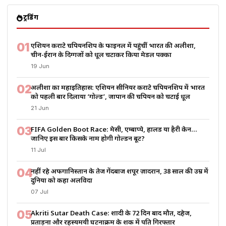
ट्रेंडिंग
01
एशियन कराटे चैंपियनशिप के फाइनल में पहुंचीं भारत की अलीशा,
चीन-ईरान के दिग्गजों को धूल चटाकर किया मेडल पक्का
19 Jun
02
अलीशा का महाइतिहास: एशियन सीनियर कराटे चैंपियनशिप में भारत
को पहली बार दिलाया ‘गोल्ड’, जापान की चैंपियन को चटाई धूल
21 Jun
03
FIFA Golden Boot Race: मेसी, एम्बाप्पे, हालैंड या हैरी केन…
जानिए इस बार किसके नाम होगी गोल्डन बूट?
11 Jul
04
नहीं रहे अफगानिस्तान के तेज गेंदबाज शपूर ज़ादरान, 38 साल की उम्र में
दुनिया को कहा अलविदा
07 Jul
05
Akriti Sutar Death Case: शादी के 72 दिन बाद मौत, दहेज,
प्रताड़ना और रहस्यमयी घटनाक्रम के शक में पति गिरफ्तार