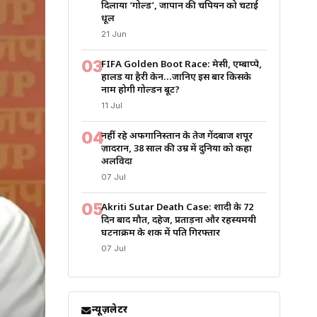
दिलाया ‘गोल्ड’, जापान की चैंपियन को चटाई
धूल
21 Jun
03
FIFA Golden Boot Race: मेसी, एम्बाप्पे,
हालैंड या हैरी केन…जानिए इस बार किसके
नाम होगी गोल्डन बूट?
11 Jul
04
नहीं रहे अफगानिस्तान के तेज गेंदबाज शपूर
ज़ादरान, 38 साल की उम्र में दुनिया को कहा
अलविदा
07 Jul
05
Akriti Sutar Death Case: शादी के 72
दिन बाद मौत, दहेज, प्रताड़ना और रहस्यमयी
घटनाक्रम के शक में पति गिरफ्तार
07 Jul
न्यूज़लेटर