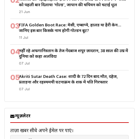
02
को पहली बार दिलाया ‘गोल्ड’, जापान की चैंपियन को चटाई धूल
21 Jun
03
FIFA Golden Boot Race: मेसी, एम्बाप्पे, हालैंड या हैरी केन…
जानिए इस बार किसके नाम होगी गोल्डन बूट?
11 Jul
04
नहीं रहे अफगानिस्तान के तेज गेंदबाज शपूर ज़ादरान, 38 साल की उम्र में
दुनिया को कहा अलविदा
07 Jul
05
Akriti Sutar Death Case: शादी के 72 दिन बाद मौत, दहेज,
प्रताड़ना और रहस्यमयी घटनाक्रम के शक में पति गिरफ्तार
07 Jul
न्यूज़लेटर
ताज़ा खबरें सीधे अपने ईमेल पर पाएं।