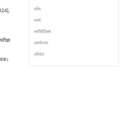
देश
024),
धर्म
पॉलिटिक्स
रीक्षा
मनोरंजन
विदेश
वेदक।
5