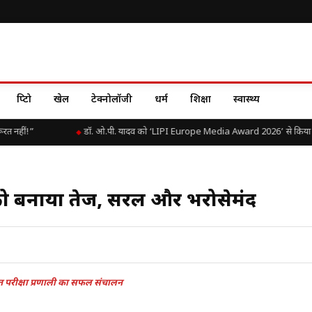
क्रिप्टो
खेल
टेक्नोलॉजी
धर्म
शिक्षा
स्वास्थ्य
नहीं!”
डॉ. ओ.पी. यादव को ‘LIPI Europe Media Award 2026’ से किया गया 
र्ती को बनाया तेज, सरल और भरोसेमंद
 परीक्षा प्रणाली का सफल संचालन