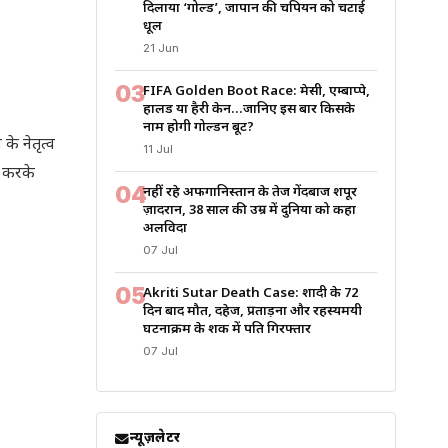
दिलाया ‘गोल्ड’, जापान की चैंपियन को चटाई
धूल
21 Jun
03
FIFA Golden Boot Race: मेसी, एम्बाप्पे,
हालैंड या हैरी केन…जानिए इस बार किसके
नाम होगी गोल्डन बूट?
के नेतृत्व
11 Jul
ल करके
04
नहीं रहे अफगानिस्तान के तेज गेंदबाज शपूर
ज़ादरान, 38 साल की उम्र में दुनिया को कहा
अलविदा
07 Jul
05
Akriti Sutar Death Case: शादी के 72
दिन बाद मौत, दहेज, प्रताड़ना और रहस्यमयी
घटनाक्रम के शक में पति गिरफ्तार
07 Jul
न्यूज़लेटर