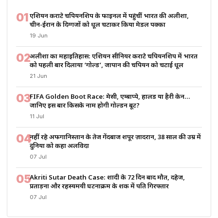
01
एशियन कराटे चैंपियनशिप के फाइनल में पहुंचीं भारत की अलीशा,
चीन-ईरान के दिग्गजों को धूल चटाकर किया मेडल पक्का
19 Jun
02
अलीशा का महाइतिहास: एशियन सीनियर कराटे चैंपियनशिप में भारत
को पहली बार दिलाया ‘गोल्ड’, जापान की चैंपियन को चटाई धूल
21 Jun
03
FIFA Golden Boot Race: मेसी, एम्बाप्पे, हालैंड या हैरी केन…
जानिए इस बार किसके नाम होगी गोल्डन बूट?
11 Jul
04
नहीं रहे अफगानिस्तान के तेज गेंदबाज शपूर ज़ादरान, 38 साल की उम्र में
दुनिया को कहा अलविदा
07 Jul
05
Akriti Sutar Death Case: शादी के 72 दिन बाद मौत, दहेज,
प्रताड़ना और रहस्यमयी घटनाक्रम के शक में पति गिरफ्तार
07 Jul