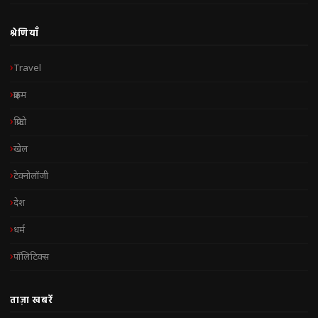
श्रेणियाँ
Travel
क्राइम
क्रिप्टो
खेल
टेक्नोलॉजी
देश
धर्म
पॉलिटिक्स
ताज़ा खबरें