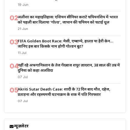
19 Jun
02
अलीशा का महाइतिहास: एशियन सीनियर कराटे चैंपियनशिप में भारत
को पहली बार दिलाया ‘गोल्ड’, जापान की चैंपियन को चटाई धूल
21 Jun
03
FIFA Golden Boot Race: मेसी, एम्बाप्पे, हालैंड या हैरी केन…
जानिए इस बार किसके नाम होगी गोल्डन बूट?
11 Jul
04
नहीं रहे अफगानिस्तान के तेज गेंदबाज शपूर ज़ादरान, 38 साल की उम्र में
दुनिया को कहा अलविदा
07 Jul
05
Akriti Sutar Death Case: शादी के 72 दिन बाद मौत, दहेज,
प्रताड़ना और रहस्यमयी घटनाक्रम के शक में पति गिरफ्तार
07 Jul
न्यूज़लेटर