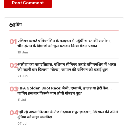
ट्रेंडिंग
01
एशियन कराटे चैंपियनशिप के फाइनल में पहुंचीं भारत की अलीशा,
चीन-ईरान के दिग्गजों को धूल चटाकर किया मेडल पक्का
19 Jun
02
अलीशा का महाइतिहास: एशियन सीनियर कराटे चैंपियनशिप में भारत
को पहली बार दिलाया ‘गोल्ड’, जापान की चैंपियन को चटाई धूल
21 Jun
03
FIFA Golden Boot Race: मेसी, एम्बाप्पे, हालैंड या हैरी केन…
जानिए इस बार किसके नाम होगी गोल्डन बूट?
11 Jul
04
नहीं रहे अफगानिस्तान के तेज गेंदबाज शपूर ज़ादरान, 38 साल की उम्र में
दुनिया को कहा अलविदा
07 Jul