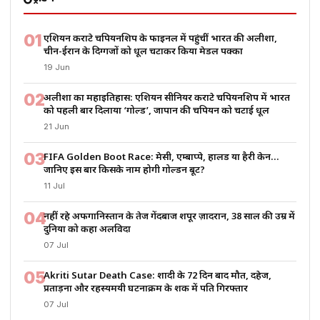
01
एशियन कराटे चैंपियनशिप के फाइनल में पहुंचीं भारत की अलीशा,
चीन-ईरान के दिग्गजों को धूल चटाकर किया मेडल पक्का
19 Jun
02
अलीशा का महाइतिहास: एशियन सीनियर कराटे चैंपियनशिप में भारत
को पहली बार दिलाया ‘गोल्ड’, जापान की चैंपियन को चटाई धूल
21 Jun
03
FIFA Golden Boot Race: मेसी, एम्बाप्पे, हालैंड या हैरी केन…
जानिए इस बार किसके नाम होगी गोल्डन बूट?
11 Jul
04
नहीं रहे अफगानिस्तान के तेज गेंदबाज शपूर ज़ादरान, 38 साल की उम्र में
दुनिया को कहा अलविदा
07 Jul
05
Akriti Sutar Death Case: शादी के 72 दिन बाद मौत, दहेज,
प्रताड़ना और रहस्यमयी घटनाक्रम के शक में पति गिरफ्तार
07 Jul