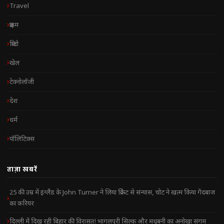
Travel
क्राइम
क्रिप्टो
खेल
टेक्नोलॉजी
देश
धर्म
पॉलिटिक्स
ताज़ा खबरें
25 की उम्र में इंग्लैंड के John Turner ने लिया क्रिकेट से संन्यास, चोट ने खत्म किया गेंदबाज
का करियर
दिल्ली में दिख रही बिहार की विरासत! भागलपुरी सिल्क और मधुबनी का अनोखा संगम