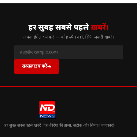
// न्यूज़लेटर
हर सुबह सबसे पहले
ख़बरें।
अपना ईमेल दर्ज करें — कोई स्पैम नहीं, सिर्फ ज़रूरी खबरें।
सब्सक्राइब करें
हर सुबह सबसे पहले खबरें। देश-विदेश की ताज़ा, सटीक और निष्पक्ष जानकारी।