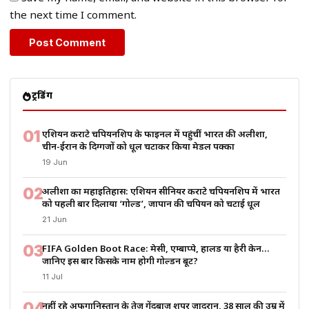
the next time I comment.
ट्रेंडिंग
01
एशियन कराटे चैंपियनशिप के फाइनल में पहुंचीं भारत की अलीशा,
चीन-ईरान के दिग्गजों को धूल चटाकर किया मेडल पक्का
19 Jun
02
अलीशा का महाइतिहास: एशियन सीनियर कराटे चैंपियनशिप में भारत
को पहली बार दिलाया ‘गोल्ड’, जापान की चैंपियन को चटाई धूल
21 Jun
03
FIFA Golden Boot Race: मेसी, एम्बाप्पे, हालैंड या हैरी केन…
जानिए इस बार किसके नाम होगी गोल्डन बूट?
11 Jul
04
नहीं रहे अफगानिस्तान के तेज गेंदबाज शपूर ज़ादरान, 38 साल की उम्र में