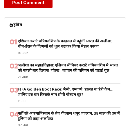
ट्रेंडिंग
01
एशियन कराटे चैंपियनशिप के फाइनल में पहुंचीं भारत की अलीशा,
चीन-ईरान के दिग्गजों को धूल चटाकर किया मेडल पक्का
19 Jun
02
अलीशा का महाइतिहास: एशियन सीनियर कराटे चैंपियनशिप में भारत
को पहली बार दिलाया ‘गोल्ड’, जापान की चैंपियन को चटाई धूल
21 Jun
03
FIFA Golden Boot Race: मेसी, एम्बाप्पे, हालैंड या हैरी केन…
जानिए इस बार किसके नाम होगी गोल्डन बूट?
11 Jul
04
नहीं रहे अफगानिस्तान के तेज गेंदबाज शपूर ज़ादरान, 38 साल की उम्र में
दुनिया को कहा अलविदा
07 Jul