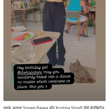
इसके अलावा Sonam Bajwa और Krishna Shroff जैसे सेलेब्रिटीज