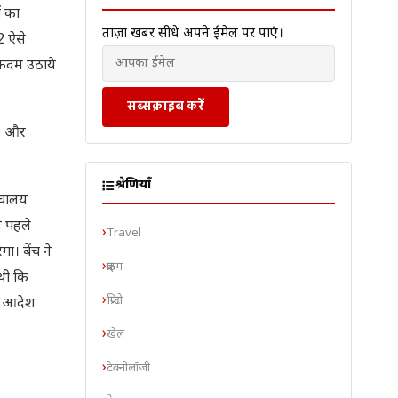
ं का
ताज़ा खबरें सीधे अपने ईमेल पर पाएं।
2 ऐसे
र कदम उठाये
सब्सक्राइब करें
79 और
श्रेणियाँ
ौचालय
े पहले
Travel
ा। बेंच ने
क्राइम
 थी कि
क्रिप्टो
का आदेश
खेल
टेक्नोलॉजी