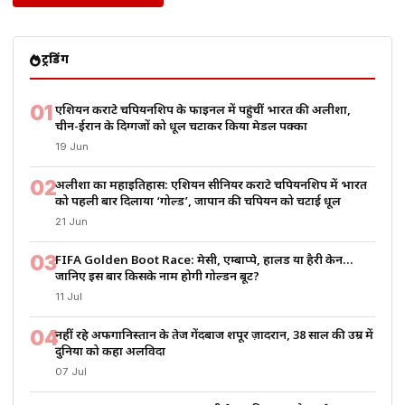
ट्रेंडिंग
01
एशियन कराटे चैंपियनशिप के फाइनल में पहुंचीं भारत की अलीशा,
चीन-ईरान के दिग्गजों को धूल चटाकर किया मेडल पक्का
19 Jun
02
अलीशा का महाइतिहास: एशियन सीनियर कराटे चैंपियनशिप में भारत
को पहली बार दिलाया ‘गोल्ड’, जापान की चैंपियन को चटाई धूल
21 Jun
03
FIFA Golden Boot Race: मेसी, एम्बाप्पे, हालैंड या हैरी केन…
जानिए इस बार किसके नाम होगी गोल्डन बूट?
11 Jul
04
नहीं रहे अफगानिस्तान के तेज गेंदबाज शपूर ज़ादरान, 38 साल की उम्र में
दुनिया को कहा अलविदा
07 Jul