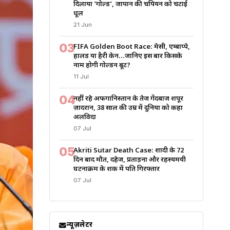
दिलाया ‘गोल्ड’, जापान की चैंपियन को चटाई
धूल
21 Jun
03
FIFA Golden Boot Race: मेसी, एम्बाप्पे,
हालैंड या हैरी केन…जानिए इस बार किसके
नाम होगी गोल्डन बूट?
11 Jul
04
नहीं रहे अफगानिस्तान के तेज गेंदबाज शपूर
ज़ादरान, 38 साल की उम्र में दुनिया को कहा
अलविदा
07 Jul
05
Akriti Sutar Death Case: शादी के 72
दिन बाद मौत, दहेज, प्रताड़ना और रहस्यमयी
घटनाक्रम के शक में पति गिरफ्तार
07 Jul
न्यूज़लेटर