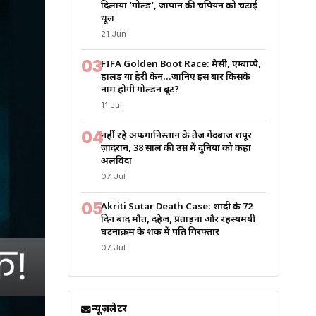
दिलाया ‘गोल्ड’, जापान की चैंपियन को चटाई
धूल
21 Jun
03
FIFA Golden Boot Race: मेसी, एम्बाप्पे,
हालैंड या हैरी केन…जानिए इस बार किसके
नाम होगी गोल्डन बूट?
11 Jul
04
नहीं रहे अफगानिस्तान के तेज गेंदबाज शपूर
ज़ादरान, 38 साल की उम्र में दुनिया को कहा
अलविदा
07 Jul
05
Akriti Sutar Death Case: शादी के 72
दिन बाद मौत, दहेज, प्रताड़ना और रहस्यमयी
घटनाक्रम के शक में पति गिरफ्तार
07 Jul
न्यूज़लेटर