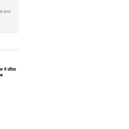
al and
ूल ने जीता
ाब