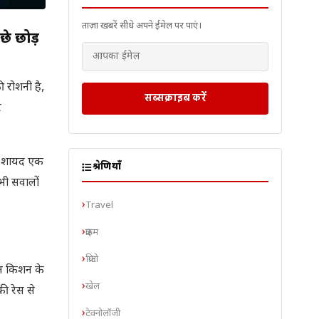
ताज़ा खबरें सीधे अपने ईमेल पर पाएं।
ीछे छोड़
 रोशनी है,
सब्सक्राइब करें
र
और शायद एक
श्रेणियाँ
भी सवालों
Travel
क्राइम
क्रिप्टो
ान किशन के
खेल
ी रेस से
टेक्नोलॉजी