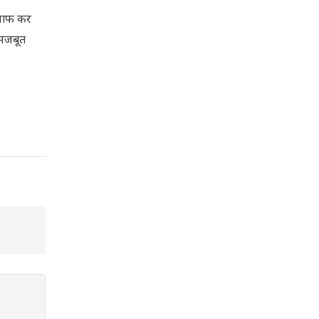
े साफ कर
 मजबूत