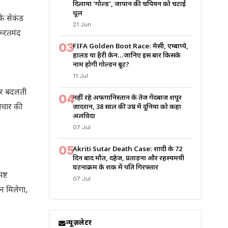
दिलाया ‘गोल्ड’, जापान की चैंपियन को चटाई
धूल
के सेकंड
21 Jun
जरूरतमंद
03
FIFA Golden Boot Race: मेसी, एम्बाप्पे,
हालैंड या हैरी केन…जानिए इस बार किसके
नाम होगी गोल्डन बूट?
11 Jul
 और बदलती
04
नहीं रहे अफगानिस्तान के तेज गेंदबाज शपूर
उपचार की
ज़ादरान, 38 साल की उम्र में दुनिया को कहा
अलविदा
07 Jul
05
Akriti Sutar Death Case: शादी के 72
दिन बाद मौत, दहेज, प्रताड़ना और रहस्यमयी
घटनाक्रम के शक में पति गिरफ्तार
ष्ट
07 Jul
न मिलेगा,
न्यूज़लेटर