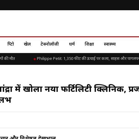
क्रिप्टो
खेल
टेक्नोलॉजी
धर्म
शिक्षा
स्वास्थ्य
 की मौत
Philippe Petit: 1,350 फीट की ऊंचाई पर कला, साहस और पागलपन 
ंद्रा में खोला नया फर्टिलिटी क्लिनिक, प्
ुलभ
 उपचार और विशेषज्ञ देखभाल