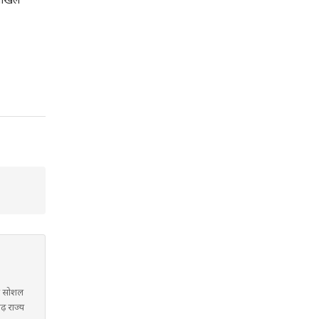
लीखिल
में सोशल
गढ़ राज्य