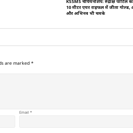
KSSMS चैंपियनशिप: रुद्रांक्ष पाटिल 
10 मीटर एयर राइफल में जीता गोल्ड,
और अभिनव भी चमके
lds are marked
*
Email *