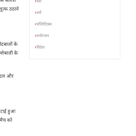
ास बारिश
देश
ुत्फ उठाने
धर्म
पॉलिटिक्स
मनोरंजन
ंदबाजों के
विदेश
्लेबाजी के
 बादल और
ा टाई हुआ
मैच को