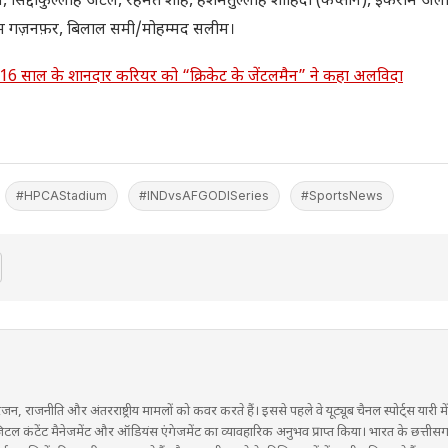
रान, सिद्दीकुल्लाह अटल, रहमत शाह, हशमतुल्लाह शाहिदी (कप्तान), इकराम अ
म गज़नफ़र, बिलाल समी/मोहम्मद सलीम।
स, 16 साल के शानदार करियर को “क्रिकेट के जेंटलमैन” ने कहा अलविदा
#HPCAStadium
#INDvsAFGODISeries
#SportsNews
रंजन, राजनीति और अंतरराष्ट्रीय मामलों को कवर करते हैं। इससे पहले वे यूट्यूब चैनल स्पोर्ट्स यारी 
ने डिजिटल कंटेंट मैनेजमेंट और ऑडियंस एंगेजमेंट का व्यावहारिक अनुभव प्राप्त किया। भारत के छत्तीस