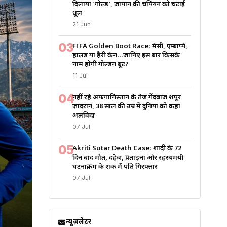
दिलाया ‘गोल्ड’, जापान की चैंपियन को चटाई
धूल
21 Jun
03
FIFA Golden Boot Race: मेसी, एम्बाप्पे,
हालैंड या हैरी केन…जानिए इस बार किसके
नाम होगी गोल्डन बूट?
11 Jul
04
नहीं रहे अफगानिस्तान के तेज गेंदबाज शपूर
ज़ादरान, 38 साल की उम्र में दुनिया को कहा
अलविदा
07 Jul
05
Akriti Sutar Death Case: शादी के 72
दिन बाद मौत, दहेज, प्रताड़ना और रहस्यमयी
घटनाक्रम के शक में पति गिरफ्तार
07 Jul
न्यूज़लेटर