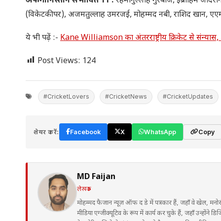
अफगानिस्तान संभावित 11
:
रहमानुल्लाह गुरबाज, इब्राहिम जाद
(विकेटकीपर), अजमतुल्लाह उमरजई, मोहम्मद नबी, राशिद खान, एए
ये भी पढ़ें :-
Kane Williamson का अंतरराष्ट्रीय क्रिकेट से संन्या
Post Views:
124
#CricketLovers
#CricketNews
#CricketUpdates
शेयर करें:
Facebook
X
WhatsApp
Copy
MD Faijan
लेखक
मोहम्मद फैजान न्यूज़ ऑफ द डे में पत्रकार हैं, जहाँ वे खेल, मनो
मीडिया एग्जीक्यूटिव के रूप में कार्य कर चुके हैं, जहाँ उन्हों