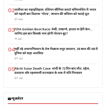
02
अलीशा का महाइतिहास: एशियन सीनियर कराटे चैंपियनशिप में भारत
को पहली बार दिलाया ‘गोल्ड’, जापान की चैंपियन को चटाई धूल
21 Jun
03
FIFA Golden Boot Race: मेसी, एम्बाप्पे, हालैंड या हैरी केन…
जानिए इस बार किसके नाम होगी गोल्डन बूट?
11 Jul
04
नहीं रहे अफगानिस्तान के तेज गेंदबाज शपूर ज़ादरान, 38 साल की उम्र में
दुनिया को कहा अलविदा
07 Jul
05
Akriti Sutar Death Case: शादी के 72 दिन बाद मौत, दहेज,
प्रताड़ना और रहस्यमयी घटनाक्रम के शक में पति गिरफ्तार
07 Jul
न्यूज़लेटर