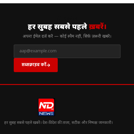
// न्यूज़लेटर
हर सुबह सबसे पहले
ख़बरें।
अपना ईमेल दर्ज करें — कोई स्पैम नहीं, सिर्फ ज़रूरी खबरें।
सब्सक्राइब करें
हर सुबह सबसे पहले खबरें। देश-विदेश की ताज़ा, सटीक और निष्पक्ष जानकारी।