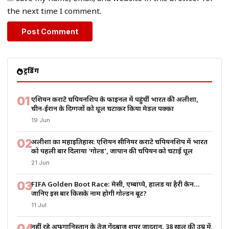
the next time I comment.
ट्रेंडिंग
01
एशियन कराटे चैंपियनशिप के फाइनल में पहुंचीं भारत की अलीशा,
चीन-ईरान के दिग्गजों को धूल चटाकर किया मेडल पक्का
19 Jun
02
अलीशा का महाइतिहास: एशियन सीनियर कराटे चैंपियनशिप में भारत
को पहली बार दिलाया ‘गोल्ड’, जापान की चैंपियन को चटाई धूल
21 Jun
03
FIFA Golden Boot Race: मेसी, एम्बाप्पे, हालैंड या हैरी केन…
जानिए इस बार किसके नाम होगी गोल्डन बूट?
11 Jul
04
नहीं रहे अफगानिस्तान के तेज गेंदबाज शपूर ज़ादरान, 38 साल की उम्र में