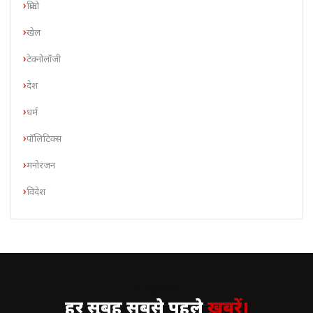
क्रिप्टो
खेल
टेक्नोलॉजी
देश
धर्म
पॉलिटिक्स
मनोरंजन
विदेश
// न्यूज़लेटर
हर सुबह सबसे पहले
ख़बरें।