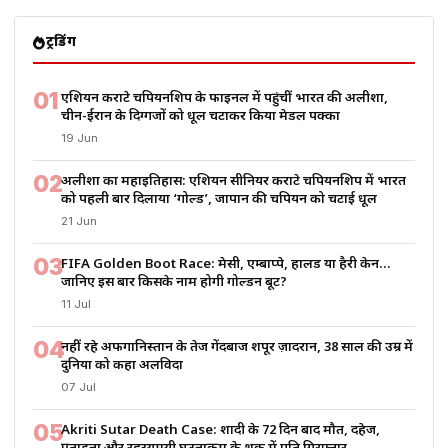
ट्रेंडिंग
01
एशियन कराटे चैंपियनशिप के फाइनल में पहुंचीं भारत की अलीशा,
चीन-ईरान के दिग्गजों को धूल चटाकर किया मेडल पक्का
19 Jun
02
अलीशा का महाइतिहास: एशियन सीनियर कराटे चैंपियनशिप में भारत
को पहली बार दिलाया ‘गोल्ड’, जापान की चैंपियन को चटाई धूल
21 Jun
03
FIFA Golden Boot Race: मेसी, एम्बाप्पे, हालैंड या हैरी केन…
जानिए इस बार किसके नाम होगी गोल्डन बूट?
11 Jul
04
नहीं रहे अफगानिस्तान के तेज गेंदबाज शपूर ज़ादरान, 38 साल की उम्र में
दुनिया को कहा अलविदा
07 Jul
05
Akriti Sutar Death Case: शादी के 72 दिन बाद मौत, दहेज,