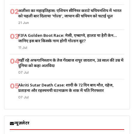
02
अलीशा का महाइतिहास: एशियन सीनियर कराटे चैंपियनशिप में भारत
को पहली बार दिलाया ‘गोल्ड’, जापान की चैंपियन को चटाई धूल
21 Jun
03
FIFA Golden Boot Race: मेसी, एम्बाप्पे, हालैंड या हैरी केन…
जानिए इस बार किसके नाम होगी गोल्डन बूट?
11 Jul
04
नहीं रहे अफगानिस्तान के तेज गेंदबाज शपूर ज़ादरान, 38 साल की उम्र में
दुनिया को कहा अलविदा
07 Jul
05
Akriti Sutar Death Case: शादी के 72 दिन बाद मौत, दहेज,
प्रताड़ना और रहस्यमयी घटनाक्रम के शक में पति गिरफ्तार
07 Jul
न्यूज़लेटर