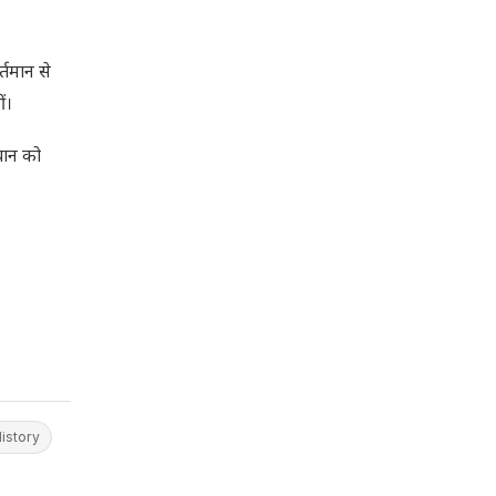
्तमान से
ं।
चान को
istory