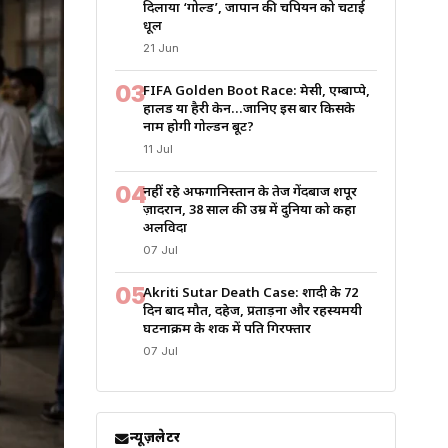
दिलाया ‘गोल्ड’, जापान की चैंपियन को चटाई
धूल
21 Jun
03
FIFA Golden Boot Race: मेसी, एम्बाप्पे,
हालैंड या हैरी केन…जानिए इस बार किसके
नाम होगी गोल्डन बूट?
11 Jul
04
नहीं रहे अफगानिस्तान के तेज गेंदबाज शपूर
ज़ादरान, 38 साल की उम्र में दुनिया को कहा
अलविदा
07 Jul
05
Akriti Sutar Death Case: शादी के 72
दिन बाद मौत, दहेज, प्रताड़ना और रहस्यमयी
घटनाक्रम के शक में पति गिरफ्तार
07 Jul
न्यूज़लेटर