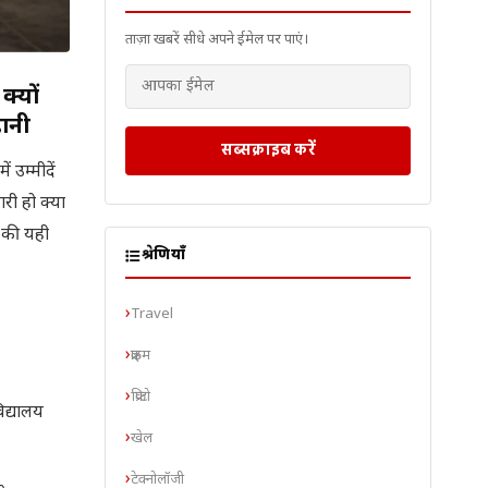
ताज़ा खबरें सीधे अपने ईमेल पर पाएं।
्यों
हानी
सब्सक्राइब करें
 उम्मीदें
री हो क्या
 की यही
श्रेणियाँ
Travel
क्राइम
क्रिप्टो
िद्यालय
खेल
टेक्नोलॉजी