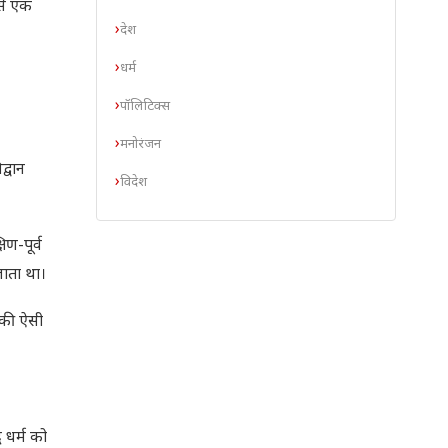
उसे एक
देश
धर्म
पॉलिटिक्स
मनोरंजन
द्वान
विदेश
ण-पूर्व
 जाता था।
 की ऐसी
ध धर्म को