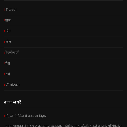
Travel
क्राइम
क्रिप्टो
खेल
टेक्नोलॉजी
देश
धर्म
पॉलिटिक्स
ताज़ा खबरें
दिल्ली के दिल में धड़कता बिहार…..
मोहन भागवत ने Gen Z को बताया ईमानदार, प्रियंका गांधी बोलीं- “उन्हें आपके सर्टिफिकेट