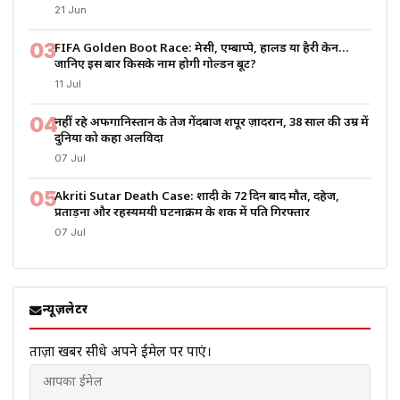
21 Jun
03
FIFA Golden Boot Race: मेसी, एम्बाप्पे, हालैंड या हैरी केन…
जानिए इस बार किसके नाम होगी गोल्डन बूट?
11 Jul
04
नहीं रहे अफगानिस्तान के तेज गेंदबाज शपूर ज़ादरान, 38 साल की उम्र में
दुनिया को कहा अलविदा
07 Jul
05
Akriti Sutar Death Case: शादी के 72 दिन बाद मौत, दहेज,
प्रताड़ना और रहस्यमयी घटनाक्रम के शक में पति गिरफ्तार
07 Jul
न्यूज़लेटर
ताज़ा खबरें सीधे अपने ईमेल पर पाएं।