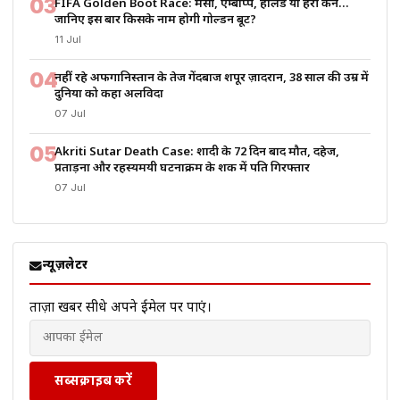
03
FIFA Golden Boot Race: मेसी, एम्बाप्पे, हालैंड या हैरी केन…
जानिए इस बार किसके नाम होगी गोल्डन बूट?
11 Jul
04
नहीं रहे अफगानिस्तान के तेज गेंदबाज शपूर ज़ादरान, 38 साल की उम्र में
दुनिया को कहा अलविदा
07 Jul
05
Akriti Sutar Death Case: शादी के 72 दिन बाद मौत, दहेज,
प्रताड़ना और रहस्यमयी घटनाक्रम के शक में पति गिरफ्तार
07 Jul
न्यूज़लेटर
ताज़ा खबरें सीधे अपने ईमेल पर पाएं।
सब्सक्राइब करें