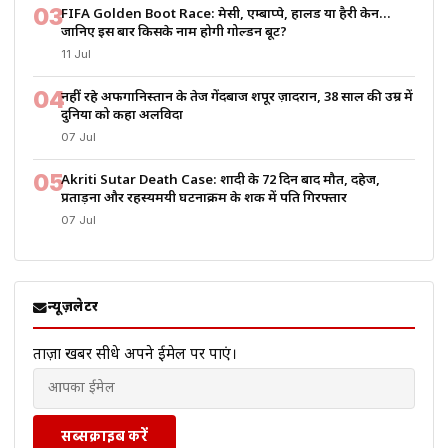
03
FIFA Golden Boot Race: मेसी, एम्बाप्पे, हालैंड या हैरी केन…
जानिए इस बार किसके नाम होगी गोल्डन बूट?
11 Jul
04
नहीं रहे अफगानिस्तान के तेज गेंदबाज शपूर ज़ादरान, 38 साल की उम्र में
दुनिया को कहा अलविदा
07 Jul
05
Akriti Sutar Death Case: शादी के 72 दिन बाद मौत, दहेज,
प्रताड़ना और रहस्यमयी घटनाक्रम के शक में पति गिरफ्तार
07 Jul
न्यूज़लेटर
ताज़ा खबरें सीधे अपने ईमेल पर पाएं।
सब्सक्राइब करें