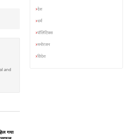
देश
धर्म
पॉलिटिक्स
मनोरंजन
विदेश
al and
हिल गया
हाउसफुल