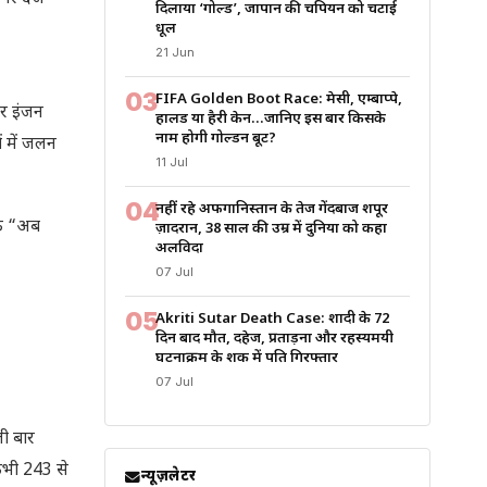
दिलाया ‘गोल्ड’, जापान की चैंपियन को चटाई
धूल
21 Jun
03
FIFA Golden Boot Race: मेसी, एम्बाप्पे,
ार इंजन
हालैंड या हैरी केन…जानिए इस बार किसके
नाम होगी गोल्डन बूट?
ं में जलन
11 Jul
04
नहीं रहे अफगानिस्तान के तेज गेंदबाज शपूर
कि “अब
ज़ादरान, 38 साल की उम्र में दुनिया को कहा
अलविदा
07 Jul
05
Akriti Sutar Death Case: शादी के 72
दिन बाद मौत, दहेज, प्रताड़ना और रहस्यमयी
घटनाक्रम के शक में पति गिरफ्तार
07 Jul
ी बार
 कभी 243 से
न्यूज़लेटर