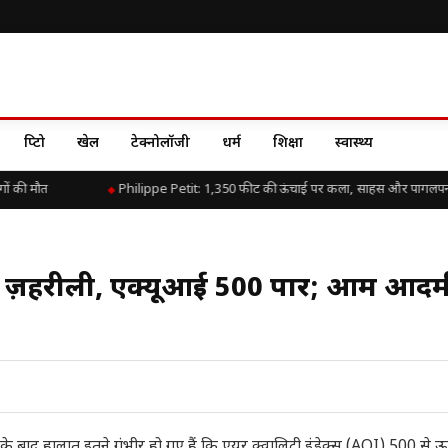
क्रिप्टो
खेल
टेक्नोलॉजी
धर्म
शिक्षा
स्वास्थ्य
 की मौत
Philippe Petit: 1,350 फीट की ऊंचाई पर कला, साहस और पागलपन 
हवा ज़हरीली, एक्यूआई 500 पार; आम आदम
ी के बाद हालात इतने गंभीर हो गए हैं कि एयर क्वालिटी इंडेक्स (AQI) 500 से ऊ