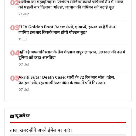
02
अलीशा का महाइतिहास: एशियन सीनियर कराटे चैंपियनशिप में भारत
को पहली बार दिलाया ‘गोल्ड’, जापान की चैंपियन को चटाई धूल
21 Jun
03
FIFA Golden Boot Race: मेसी, एम्बाप्पे, हालैंड या हैरी केन…
जानिए इस बार किसके नाम होगी गोल्डन बूट?
11 Jul
04
नहीं रहे अफगानिस्तान के तेज गेंदबाज शपूर ज़ादरान, 38 साल की उम्र में
दुनिया को कहा अलविदा
07 Jul
05
Akriti Sutar Death Case: शादी के 72 दिन बाद मौत, दहेज,
प्रताड़ना और रहस्यमयी घटनाक्रम के शक में पति गिरफ्तार
07 Jul
न्यूज़लेटर
ताज़ा खबरें सीधे अपने ईमेल पर पाएं।