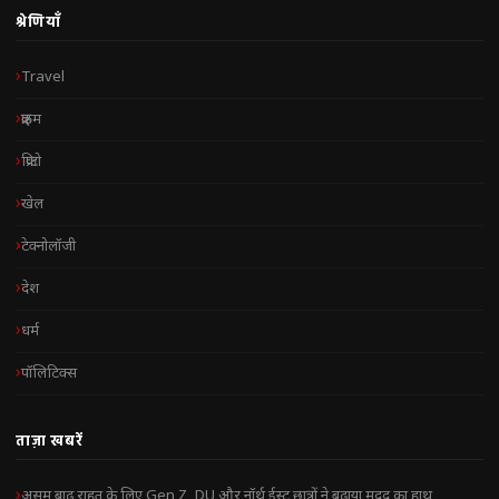
श्रेणियाँ
Travel
क्राइम
क्रिप्टो
खेल
टेक्नोलॉजी
देश
धर्म
पॉलिटिक्स
ताज़ा खबरें
असम बाढ़ राहत के लिए Gen Z, DU और नॉर्थ ईस्ट छात्रों ने बढ़ाया मदद का हाथ