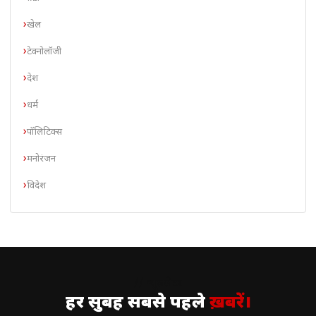
खेल
टेक्नोलॉजी
देश
धर्म
पॉलिटिक्स
मनोरंजन
विदेश
// न्यूज़लेटर
हर सुबह सबसे पहले
ख़बरें।