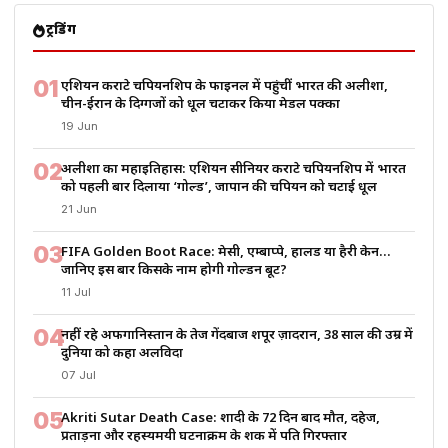
ट्रेंडिंग
01
एशियन कराटे चैंपियनशिप के फाइनल में पहुंचीं भारत की अलीशा,
चीन-ईरान के दिग्गजों को धूल चटाकर किया मेडल पक्का
19 Jun
02
अलीशा का महाइतिहास: एशियन सीनियर कराटे चैंपियनशिप में भारत
को पहली बार दिलाया ‘गोल्ड’, जापान की चैंपियन को चटाई धूल
21 Jun
03
FIFA Golden Boot Race: मेसी, एम्बाप्पे, हालैंड या हैरी केन…
जानिए इस बार किसके नाम होगी गोल्डन बूट?
11 Jul
04
नहीं रहे अफगानिस्तान के तेज गेंदबाज शपूर ज़ादरान, 38 साल की उम्र में
दुनिया को कहा अलविदा
07 Jul
05
Akriti Sutar Death Case: शादी के 72 दिन बाद मौत, दहेज,
प्रताड़ना और रहस्यमयी घटनाक्रम के शक में पति गिरफ्तार