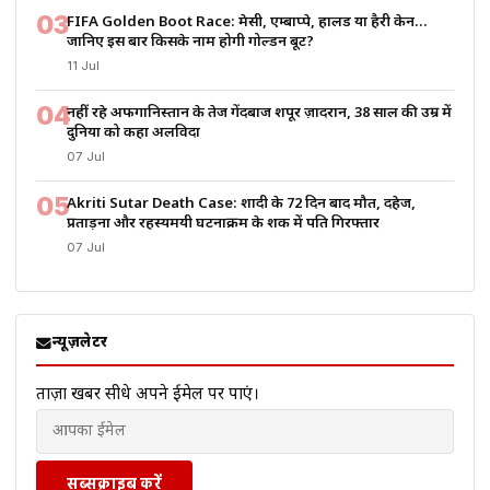
03
FIFA Golden Boot Race: मेसी, एम्बाप्पे, हालैंड या हैरी केन…
जानिए इस बार किसके नाम होगी गोल्डन बूट?
11 Jul
04
नहीं रहे अफगानिस्तान के तेज गेंदबाज शपूर ज़ादरान, 38 साल की उम्र में
दुनिया को कहा अलविदा
07 Jul
05
Akriti Sutar Death Case: शादी के 72 दिन बाद मौत, दहेज,
प्रताड़ना और रहस्यमयी घटनाक्रम के शक में पति गिरफ्तार
07 Jul
न्यूज़लेटर
ताज़ा खबरें सीधे अपने ईमेल पर पाएं।
सब्सक्राइब करें