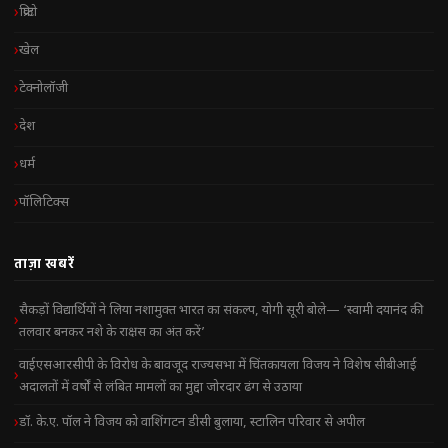
क्रिप्टो
खेल
टेक्नोलॉजी
देश
धर्म
पॉलिटिक्स
ताज़ा खबरें
सैकड़ों विद्यार्थियों ने लिया नशामुक्त भारत का संकल्प, योगी सूरी बोले— ‘स्वामी दयानंद की
तलवार बनकर नशे के राक्षस का अंत करें’
वाईएसआरसीपी के विरोध के बावजूद राज्यसभा में चिंतकायला विजय ने विशेष सीबीआई
अदालतों में वर्षों से लंबित मामलों का मुद्दा जोरदार ढंग से उठाया
डॉ. के.ए. पॉल ने विजय को वाशिंगटन डीसी बुलाया, स्टालिन परिवार से अपील