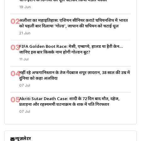
चीन-ईरान के दिग्गजों को धूल चटाकर किया मेडल पक्का
19 Jun
02
अलीशा का महाइतिहास: एशियन सीनियर कराटे चैंपियनशिप में भारत
को पहली बार दिलाया ‘गोल्ड’, जापान की चैंपियन को चटाई धूल
21 Jun
03
FIFA Golden Boot Race: मेसी, एम्बाप्पे, हालैंड या हैरी केन…
जानिए इस बार किसके नाम होगी गोल्डन बूट?
11 Jul
04
नहीं रहे अफगानिस्तान के तेज गेंदबाज शपूर ज़ादरान, 38 साल की उम्र में
दुनिया को कहा अलविदा
07 Jul
05
Akriti Sutar Death Case: शादी के 72 दिन बाद मौत, दहेज,
प्रताड़ना और रहस्यमयी घटनाक्रम के शक में पति गिरफ्तार
07 Jul
न्यूज़लेटर