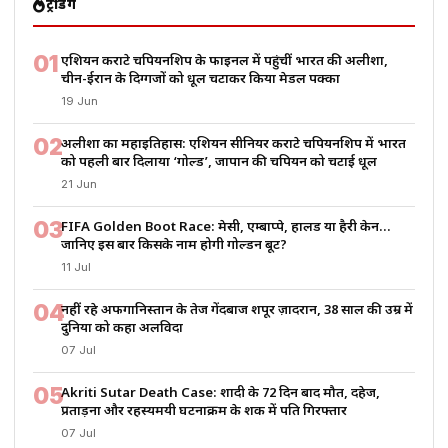
ट्रेंडिंग
01
एशियन कराटे चैंपियनशिप के फाइनल में पहुंचीं भारत की अलीशा,
चीन-ईरान के दिग्गजों को धूल चटाकर किया मेडल पक्का
19 Jun
02
अलीशा का महाइतिहास: एशियन सीनियर कराटे चैंपियनशिप में भारत
को पहली बार दिलाया ‘गोल्ड’, जापान की चैंपियन को चटाई धूल
21 Jun
03
FIFA Golden Boot Race: मेसी, एम्बाप्पे, हालैंड या हैरी केन…
जानिए इस बार किसके नाम होगी गोल्डन बूट?
11 Jul
04
नहीं रहे अफगानिस्तान के तेज गेंदबाज शपूर ज़ादरान, 38 साल की उम्र में
दुनिया को कहा अलविदा
07 Jul
05
Akriti Sutar Death Case: शादी के 72 दिन बाद मौत, दहेज,
प्रताड़ना और रहस्यमयी घटनाक्रम के शक में पति गिरफ्तार
07 Jul