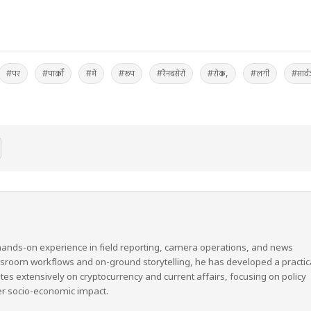
#पर
#पार्कों
#में
#रूप
#रैनबसेरों
#रोक,
#लगी
#सार्
hands-on experience in field reporting, camera operations, and news
wsroom workflows and on-ground storytelling, he has developed a practic
ites extensively on cryptocurrency and current affairs, focusing on policy
er socio-economic impact.