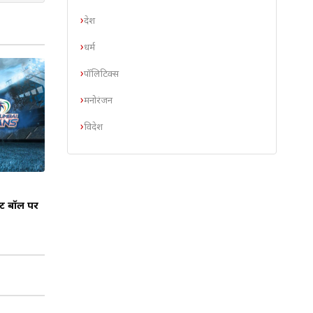
देश
धर्म
पॉलिटिक्स
मनोरंजन
विदेश
्ट बॉल पर