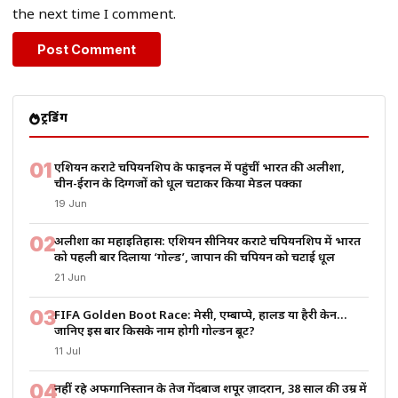
the next time I comment.
ट्रेंडिंग
01
एशियन कराटे चैंपियनशिप के फाइनल में पहुंचीं भारत की अलीशा,
चीन-ईरान के दिग्गजों को धूल चटाकर किया मेडल पक्का
19 Jun
02
अलीशा का महाइतिहास: एशियन सीनियर कराटे चैंपियनशिप में भारत
को पहली बार दिलाया ‘गोल्ड’, जापान की चैंपियन को चटाई धूल
21 Jun
03
FIFA Golden Boot Race: मेसी, एम्बाप्पे, हालैंड या हैरी केन…
जानिए इस बार किसके नाम होगी गोल्डन बूट?
11 Jul
04
नहीं रहे अफगानिस्तान के तेज गेंदबाज शपूर ज़ादरान, 38 साल की उम्र में