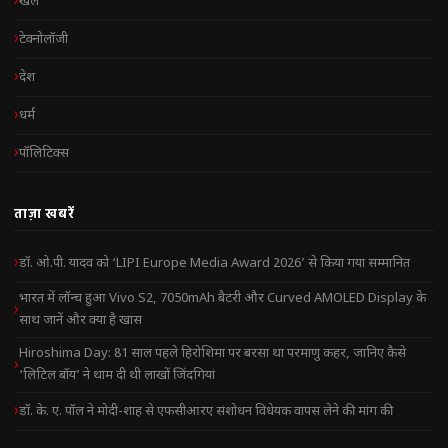
खेल
टेक्नोलॉजी
देश
धर्म
पॉलिटिक्स
ताज़ा खबरें
डॉ. ओ.पी. यादव को ‘LIPI Europe Media Award 2026’ से किया गया सम्मानित
भारत में लॉन्च हुआ Vivo S2, 7050mAh बैटरी और Curved AMOLED Display के
साथ जानें और क्या है खास
Hiroshima Day: 81 साल पहले हिरोशिमा पर बरसा था परमाणु कहर, जानिए कैसे
‘लिटिल बॉय’ ने थाम दी थी लाखों जिंदगियां
डॉ. के. ए. पॉल ने मोदी-शाह से एफसीआरए संशोधन विधेयक वापस लेने की मांग की