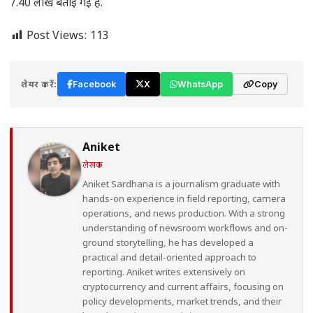
7.40 लाख बताई गई है.
Post Views:
113
शेयर करें:
Facebook
X
WhatsApp
Copy
Aniket
लेखक
Aniket Sardhana is a journalism graduate with
hands-on experience in field reporting, camera
operations, and news production. With a strong
understanding of newsroom workflows and on-
ground storytelling, he has developed a
practical and detail-oriented approach to
reporting. Aniket writes extensively on
cryptocurrency and current affairs, focusing on
policy developments, market trends, and their