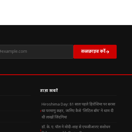
सब्सक्राइब करें
ताज़ा खबरें
Hiroshima Day: 81 साल पहले हिरोशिमा पर बरसा
था परमाणु कहर, जानिए कैसे ‘लिटिल बॉय’ ने थाम दी
थी लाखों जिंदगियां
डॉ. के. ए. पॉल ने मोदी-शाह से एफसीआरए संशोधन