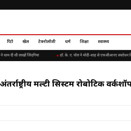
क्रिप्टो
खेल
टेक्नोलॉजी
धर्म
शिक्षा
स्वास्थ्य
म दी थी लाखों जिंदगियां
डॉ. के. ए. पॉल ने मोदी-शाह से एफसीआरए संशोधन विधे
ंतर्राष्ट्रीय मल्टी सिस्टम रोबोटिक वर्कशॉ