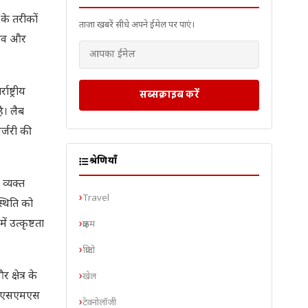
 के तरीकों
ताज़ा खबरें सीधे अपने ईमेल पर पाएं।
नुभव और
ष्ट्रीय
सब्सक्राइब करें
ै। लैब
र्जरी की
श्रेणियाँ
 व्यक्त
Travel
्थिति को
 उत्कृष्टता
क्राइम
क्रिप्टो
क्षेत्र के
खेल
िटल, एसएमएस
टेक्नोलॉजी