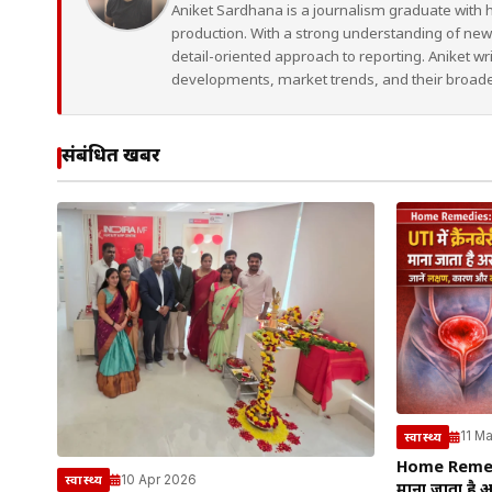
Aniket Sardhana is a journalism graduate with 
production. With a strong understanding of ne
detail-oriented approach to reporting. Aniket wr
developments, market trends, and their broad
संबंधित खबरें
11 M
स्वास्थ्य
Home Remedies
10 Apr 2026
स्वास्थ्य
माना जाता है 