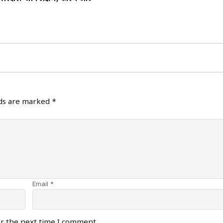
lds are marked
*
Email *
or the next time I comment.