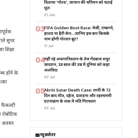
दिलाया ‘गोल्ड’, जापान की चैंपियन को चटाई
धूल
21 Jun
03
FIFA Golden Boot Race: मेसी, एम्बाप्पे,
ापूर्वक
हालैंड या हैरी केन…जानिए इस बार किसके
नाम होगी गोल्डन बूट?
ाले सुपर
11 Jul
सा शिक्षा
04
नहीं रहे अफगानिस्तान के तेज गेंदबाज शपूर
ज़ादरान, 38 साल की उम्र में दुनिया को कहा
अलविदा
्ध होने के
07 Jul
त्सा
05
Akriti Sutar Death Case: शादी के 72
दिन बाद मौत, दहेज, प्रताड़ना और रहस्यमयी
घटनाक्रम के शक में पति गिरफ्तार
य फैकल्टी
07 Jul
ल रोबोटिक
्षण अवसर
न्यूज़लेटर