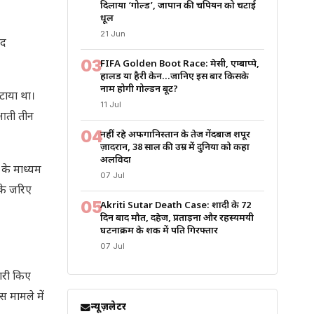
दिलाया ‘गोल्ड’, जापान की चैंपियन को चटाई
धूल
21 Jun
ंद
03
FIFA Golden Boot Race: मेसी, एम्बाप्पे,
हालैंड या हैरी केन…जानिए इस बार किसके
नाम होगी गोल्डन बूट?
टाया था।
11 Jul
ुआती तीन
04
नहीं रहे अफगानिस्तान के तेज गेंदबाज शपूर
ज़ादरान, 38 साल की उम्र में दुनिया को कहा
अलविदा
 के माध्यम
07 Jul
 के जरिए
05
Akriti Sutar Death Case: शादी के 72
दिन बाद मौत, दहेज, प्रताड़ना और रहस्यमयी
घटनाक्रम के शक में पति गिरफ्तार
07 Jul
ारी किए
 मामले में
न्यूज़लेटर