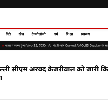
क्रिप्टो
खेल
टेक्नोलॉजी
धर्म
शिक्षा
स्वास्थ्य
भारत में लॉन्च हुआ Vivo S2, 7050mAh बैटरी और Curved AMOLED Display के साथ जा
ल्ली सीएम अरविंद केजरीवाल को जारी क
श