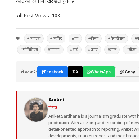
कोर्ट का दरवाजा खटखटा चुकी है।
Post Views:
103
#अदालत
#अरविंद
#का
#किया
#केजरीवाल
#क
#पॉलिटिक्स
#मामला:
#मार्च
#शराब
#समन
#सीएम
शेयर करें:
Facebook
X
WhatsApp
Copy
Aniket
लेखक
Aniket Sardhana is a journalism graduate with 
production. With a strong understanding of ne
detail-oriented approach to reporting. Aniket wr
developments, market trends, and their broad