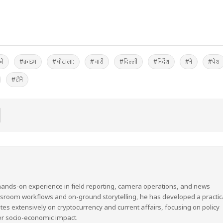
ो
#क्राइम
#घोटाला:
#जारी
#दिल्ली
#निर्देश
#ने
#पेश
#होने
hands-on experience in field reporting, camera operations, and news
wsroom workflows and on-ground storytelling, he has developed a practic
ites extensively on cryptocurrency and current affairs, focusing on policy
er socio-economic impact.