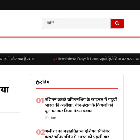
नें और क्या है खास
Hiroshima Day: 81 साल पहले हिरोशिमा पर बरसा था परमाण
ट्रेंडिंग
िया
01
एशियन कराटे चैंपियनशिप के फाइनल में पहुंचीं
भारत की अलीशा, चीन-ईरान के दिग्गजों को
धूल चटाकर किया मेडल पक्का
19 Jun
02
अलीशा का महाइतिहास: एशियन सीनियर
कराटे चैंपियनशिप में भारत को पहली बार