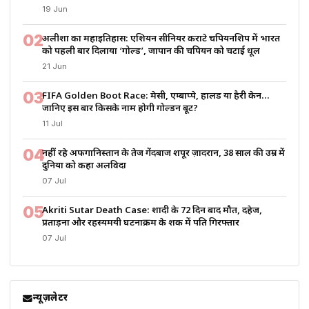
19 Jun
02
अलीशा का महाइतिहास: एशियन सीनियर कराटे चैंपियनशिप में भारत
को पहली बार दिलाया ‘गोल्ड’, जापान की चैंपियन को चटाई धूल
21 Jun
03
FIFA Golden Boot Race: मेसी, एम्बाप्पे, हालैंड या हैरी केन…
जानिए इस बार किसके नाम होगी गोल्डन बूट?
11 Jul
04
नहीं रहे अफगानिस्तान के तेज गेंदबाज शपूर ज़ादरान, 38 साल की उम्र में
दुनिया को कहा अलविदा
07 Jul
05
Akriti Sutar Death Case: शादी के 72 दिन बाद मौत, दहेज,
प्रताड़ना और रहस्यमयी घटनाक्रम के शक में पति गिरफ्तार
07 Jul
न्यूज़लेटर