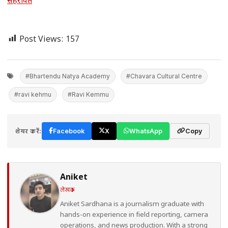
सहरावत
Post Views:
157
#Bhartendu Natya Academy
#Chavara Cultural Centre
#ravi kehmu
#Ravi Kemmu
शेयर करें:
Facebook
X
WhatsApp
Copy
Aniket
लेखक
Aniket Sardhana is a journalism graduate with
hands-on experience in field reporting, camera
operations, and news production. With a strong