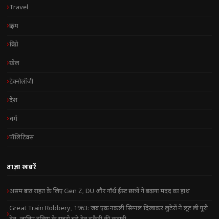
Travel
क्राइम
क्रिप्टो
खेल
टेक्नोलॉजी
देश
धर्म
पॉलिटिक्स
ताज़ा खबरें
असम बाढ़ राहत के लिए Gen Z, DU और नॉर्थ ईस्ट छात्रों ने बढ़ाया मदद का हाथ
Great Train Robbery, 1963: जब एक नकली सिग्नल दिखाकर लुटेरों ने लूट ली पूरी