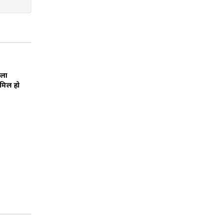
ाला
ामिल हो