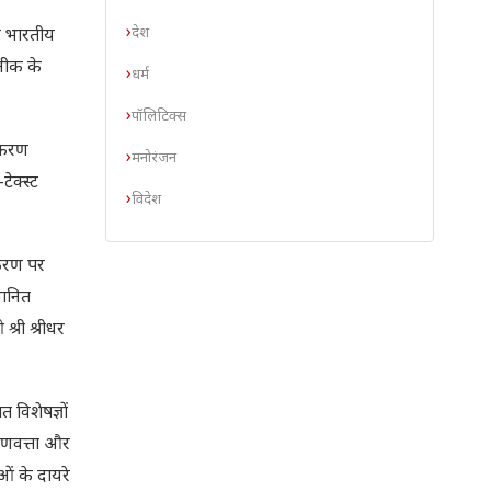
देश
और भारतीय
नीक के
धर्म
पॉलिटिक्स
पकरण
मनोरंजन
ेक्स्ट
विदेश
ीकरण पर
मानित
्री श्रीधर
विशेषज्ञों
गुणवत्ता और
ओं के दायरे