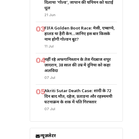
दिलाया ‘गोल्ड’, जापान की चैंपियन को चटाई
धूल
21 Jun
03
FIFA Golden Boot Race: मेसी, एम्बाप्पे,
हालैंड या हैरी केन…जानिए इस बार किसके
नाम होगी गोल्डन बूट?
11 Jul
04
नहीं रहे अफगानिस्तान के तेज गेंदबाज शपूर
ज़ादरान, 38 साल की उम्र में दुनिया को कहा
अलविदा
07 Jul
05
Akriti Sutar Death Case: शादी के 72
दिन बाद मौत, दहेज, प्रताड़ना और रहस्यमयी
घटनाक्रम के शक में पति गिरफ्तार
07 Jul
न्यूज़लेटर