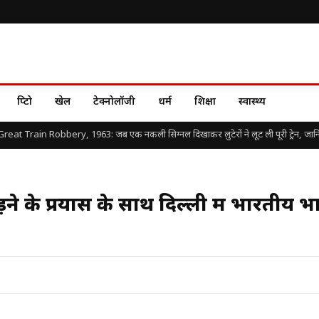
क्रिप्टो
खेल
टेक्नोलॉजी
धर्म
शिक्षा
स्वास्थ्य
at Train Robbery, 1963: जब एक नकली सिग्नल दिखाकर लुटेरों ने लूट ली पूरी ट्रेन, जानिए दुन
 के प्रयास के साथ दिल्ली में भारतीय भ