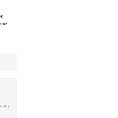
ना
ीएचडी,
al and