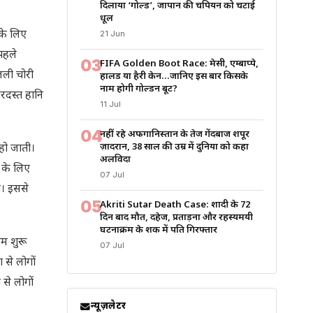
दिलाया ‘गोल्ड’, जापान की चैंपियन को चटाई
धूल
 के लिए
21 Jun
 पहले
03
FIFA Golden Boot Race: मेसी, एम्बाप्पे,
िजली चोरी
हालैंड या हैरी केन…जानिए इस बार किसके
नाम होगी गोल्डन बूट?
रदस्त हानि
11 Jul
04
नहीं रहे अफगानिस्तान के तेज गेंदबाज शपूर
ज़ादरान, 38 साल की उम्र में दुनिया को कहा
हो जाती।
अलविदा
 के लिए
07 Jul
ा। इससे
05
Akriti Sutar Death Case: शादी के 72
दिन बाद मौत, दहेज, प्रताड़ना और रहस्यमयी
घटनाक्रम के शक में पति गिरफ्तार
म शुरू
07 Jul
 से लोगों
से लोगों
न्यूज़लेटर