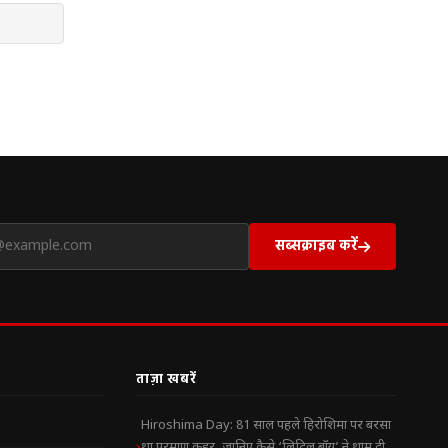
सब्सक्राइब करें
ताज़ा खबरें
Hiroshima Day: 81 साल पहले हिरोशिमा पर बरसा
था परमाणु कहर, जानिए कैसे ‘लिटिल बॉय’ ने थाम दी