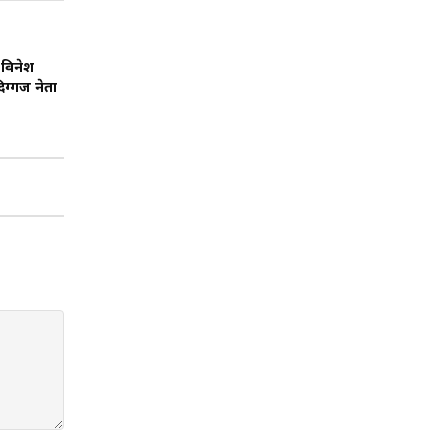
 विनेश
ग्गज नेता