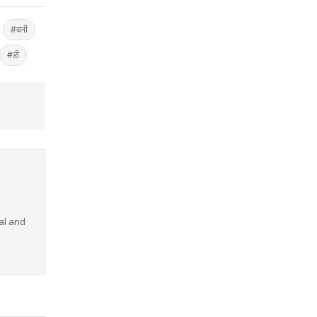
#बनी
#ही
al and