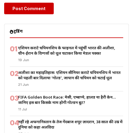
ट्रेंडिंग
01
एशियन कराटे चैंपियनशिप के फाइनल में पहुंचीं भारत की अलीशा,
चीन-ईरान के दिग्गजों को धूल चटाकर किया मेडल पक्का
19 Jun
02
अलीशा का महाइतिहास: एशियन सीनियर कराटे चैंपियनशिप में भारत
को पहली बार दिलाया ‘गोल्ड’, जापान की चैंपियन को चटाई धूल
21 Jun
03
FIFA Golden Boot Race: मेसी, एम्बाप्पे, हालैंड या हैरी केन…
जानिए इस बार किसके नाम होगी गोल्डन बूट?
11 Jul
04
नहीं रहे अफगानिस्तान के तेज गेंदबाज शपूर ज़ादरान, 38 साल की उम्र में
दुनिया को कहा अलविदा