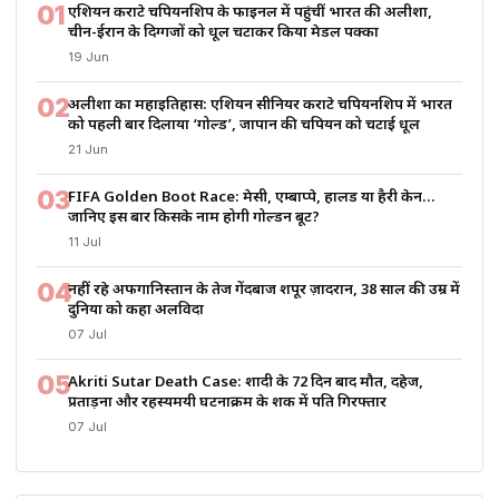
01
एशियन कराटे चैंपियनशिप के फाइनल में पहुंचीं भारत की अलीशा,
चीन-ईरान के दिग्गजों को धूल चटाकर किया मेडल पक्का
19 Jun
02
अलीशा का महाइतिहास: एशियन सीनियर कराटे चैंपियनशिप में भारत
को पहली बार दिलाया ‘गोल्ड’, जापान की चैंपियन को चटाई धूल
21 Jun
03
FIFA Golden Boot Race: मेसी, एम्बाप्पे, हालैंड या हैरी केन…
जानिए इस बार किसके नाम होगी गोल्डन बूट?
11 Jul
04
नहीं रहे अफगानिस्तान के तेज गेंदबाज शपूर ज़ादरान, 38 साल की उम्र में
दुनिया को कहा अलविदा
07 Jul
05
Akriti Sutar Death Case: शादी के 72 दिन बाद मौत, दहेज,
प्रताड़ना और रहस्यमयी घटनाक्रम के शक में पति गिरफ्तार
07 Jul