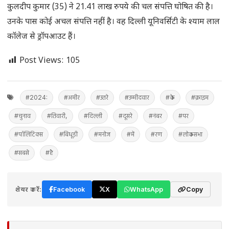
कुलदीप कुमार (35) ने 21.41 लाख रुपये की चल संपत्ति घोषित की है।
उनके पास कोई अचल संपत्ति नहीं है। वह दिल्ली यूनिवर्सिटी के श्याम लाल
कॉलेज से ड्रॉपआउट हैं।
Post Views:
105
#2024:
#अमीर
#उतरे
#उम्मीदवार
#के
#क्राइम
#चुनाव
#तिवारी,
#दिल्ली
#दूसरे
#नंबर
#पर
#पॉलिटिक्स
#बिधूड़ी
#मनोज
#में
#रण
#लोकसभा
#सबसे
#है
शेयर करें:
Facebook
X
WhatsApp
Copy