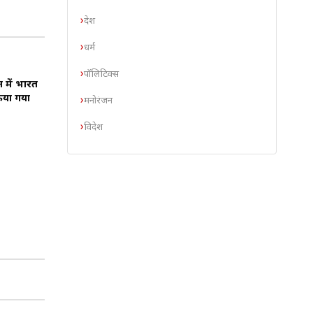
देश
धर्म
पॉलिटिक्स
न में भारत
िया गया
मनोरंजन
विदेश