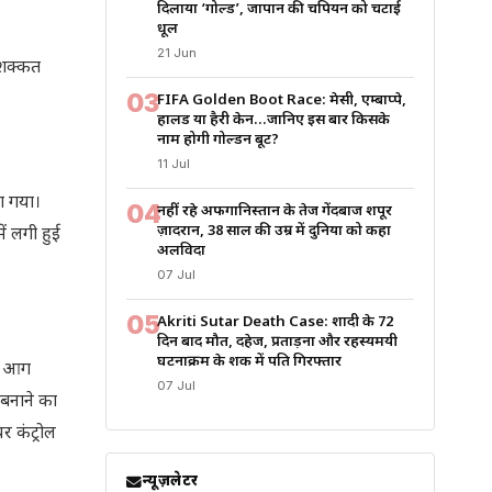
दिलाया ‘गोल्ड’, जापान की चैंपियन को चटाई
धूल
21 Jun
 मशक्कत
03
FIFA Golden Boot Race: मेसी, एम्बाप्पे,
हालैंड या हैरी केन…जानिए इस बार किसके
नाम होगी गोल्डन बूट?
11 Jul
ा गया।
04
नहीं रहे अफगानिस्तान के तेज गेंदबाज शपूर
ज़ादरान, 38 साल की उम्र में दुनिया को कहा
ं लगी हुई
अलविदा
07 Jul
05
Akriti Sutar Death Case: शादी के 72
दिन बाद मौत, दहेज, प्रताड़ना और रहस्यमयी
घटनाक्रम के शक में पति गिरफ्तार
। आग
07 Jul
 बनाने का
 कंट्रोल
न्यूज़लेटर