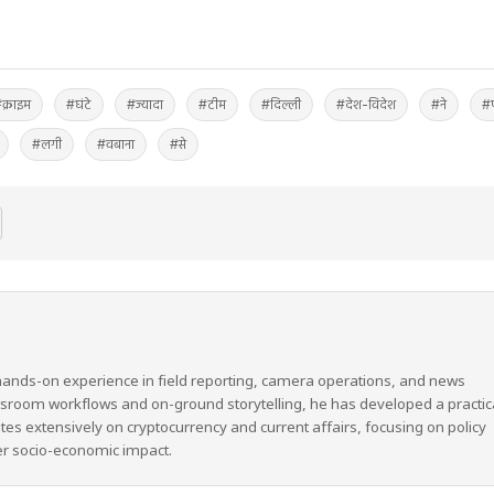
क्राइम
#घंटे
#ज्यादा
#टीम
#दिल्ली
#देश-विदेश
#ने
#
#लगी
#वबाना
#से
hands-on experience in field reporting, camera operations, and news
wsroom workflows and on-ground storytelling, he has developed a practic
ites extensively on cryptocurrency and current affairs, focusing on policy
er socio-economic impact.