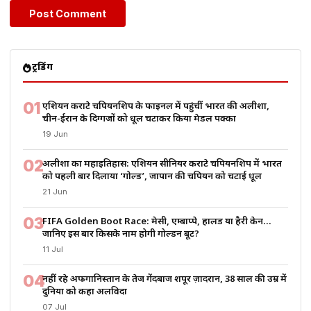
ट्रेंडिंग
01
एशियन कराटे चैंपियनशिप के फाइनल में पहुंचीं भारत की अलीशा,
चीन-ईरान के दिग्गजों को धूल चटाकर किया मेडल पक्का
19 Jun
02
अलीशा का महाइतिहास: एशियन सीनियर कराटे चैंपियनशिप में भारत
को पहली बार दिलाया ‘गोल्ड’, जापान की चैंपियन को चटाई धूल
21 Jun
03
FIFA Golden Boot Race: मेसी, एम्बाप्पे, हालैंड या हैरी केन…
जानिए इस बार किसके नाम होगी गोल्डन बूट?
11 Jul
04
नहीं रहे अफगानिस्तान के तेज गेंदबाज शपूर ज़ादरान, 38 साल की उम्र में
दुनिया को कहा अलविदा
07 Jul