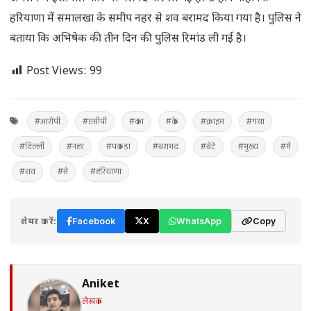
हरियाणा में समालखा के समीप नहर से शव बरामद किया गया है। पुलिस ने
बताया कि अभिषेक की तीन दिन की पुलिस रिमांड ली गई है।
Post Views:
99
#आरोपी
#एसीपी
#का
#के
#क्राइम
#गया
#दिल्ली
#नहर
#पकड़ा
#बरामद
#बेटे
#मुख्य
#में
#शव
#से
#हरियाणा
शेयर करें:
Facebook
X
WhatsApp
Copy
Aniket
लेखक