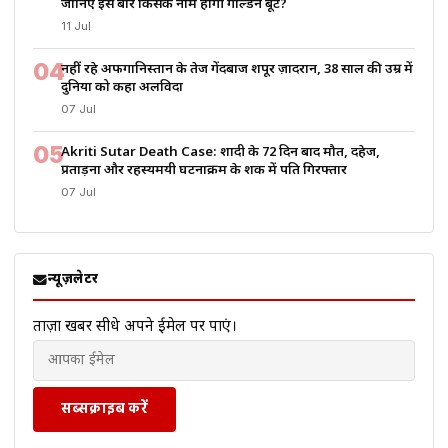
जानिए इस बार किसके नाम होगी गोल्डन बूट?
11 Jul
04
नहीं रहे अफगानिस्तान के तेज गेंदबाज शपूर ज़ादरान, 38 साल की उम्र में
दुनिया को कहा अलविदा
07 Jul
05
Akriti Sutar Death Case: शादी के 72 दिन बाद मौत, दहेज,
प्रताड़ना और रहस्यमयी घटनाक्रम के शक में पति गिरफ्तार
07 Jul
न्यूज़लेटर
ताज़ा खबरें सीधे अपने ईमेल पर पाएं।
सब्सक्राइब करें